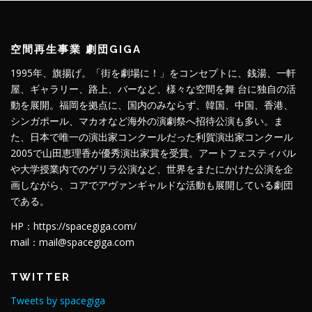
空間再生事業 劇団GIGA
1995年、旗揚げ。「街を劇場に！」をコンセプトに、銭湯、一軒
屋、ギャラリー、路上、バーなど、様々な空間を舞 台に独自の活
動を展開。福岡を拠点に、国内のみならず、韓国、中国、香港、
シンガポール、マカオなど海外の演劇祭へ招待公演も多い。ま
た、日本で唯一の演出家コンクールだった利賀演出家コンクール
2005で山田恵理香が優秀演出家賞を受賞。アートフェスティバル
や大学授業内でのゲリラ公演など、世界をまたにかけた公演を企
画しながら、コアでアヴァンギャルドな活動も展開している劇団
である。
HP：https://spacegiga.com/
mail：mail@spacegiga.com
TWITTER
Tweets by spacegiga