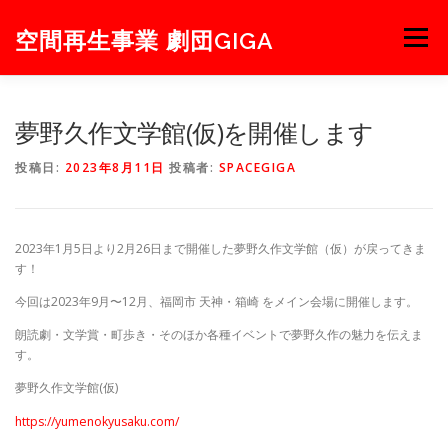
コ
ン
空間再生事業 劇団GIGA
メニュー
テ
ン
ツ
へ
NEWS
NEXT
STAGE
PROJECT
ABOUT
夢野久作文学館(仮)を開催します
ス
キ
投稿日:
2023年8月11日
投稿者:
SPACEGIGA
ッ
プ
MEMBER
BLOG
CONTACT
2023年1月5日より2月26日まで開催した夢野久作文学館（仮）が戻ってきま
す！
今回は2023年9月〜12月、福岡市 天神・箱崎 をメイン会場に開催します。
朗読劇・文学賞・町歩き・そのほか各種イベントで夢野久作の魅力を伝えま
す。
夢野久作文学館(仮)
https://yumenokyusaku.com/