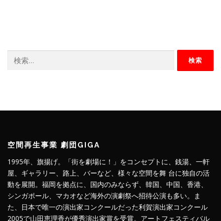
検
索:
空間再生事業 劇団GIGA
1995年、旗揚げ。「街を劇場に！」をコンセプトに、銭湯、一軒
屋、ギャラリー、路上、バーなど、様々な空間を舞 台に独自の活
動を展開。福岡を拠点に、国内のみならず、韓国、中国、香港、
シンガポール、マカオなど海外の演劇祭へ招待公演も多い。ま
た、日本で唯一の演出家コンクールだった利賀演出家コンクール
2005で山田恵理香が優秀演出家賞を受賞。アートフェスティバル