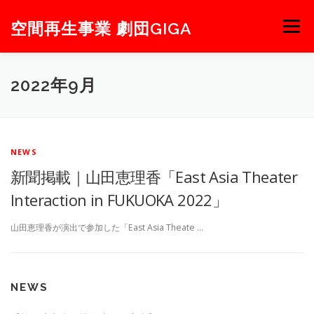
コ
ン
空間再生事業 劇団GIGA
メニュー
テ
ン
ツ
へ
NEWS
NEXT
STAGE
PROJECT
ABOUT
2022年9月
ス
キ
ッ
プ
MEMBER
BLOG
CONTACT
NEWS
新聞掲載｜山田恵理香「East Asia Theater
Interaction in FUKUOKA 2022」
山田恵理香が演出で参加した「East Asia Theate …
NEWS