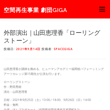
コ
ン
空間再生事業 劇団GIGA
メニュー
テ
ン
ツ
へ
NEWS
NEXT
STAGE
PROJECT
ABOUT
外部演出｜山田恵理香「ローリング
ス
キ
ストーン」
ッ
プ
MEMBER
BLOG
CONTACT
投稿日:
2021年9月14日
投稿者:
SPACEGIGA
山田恵理香が講師を務める、ヒューマンアカデミー福岡校パフォーッミング
アーツカレッジ第15期生が公演を行います。
ローリングストーン
作：野田秀樹
演出：山田恵理香
日程：2021年9月25日（土）13:00／18:00、9月26日（日）14:00
料金：無料
会場：ぽんプラザホール（福岡県福岡市博多区祇園町8-3）