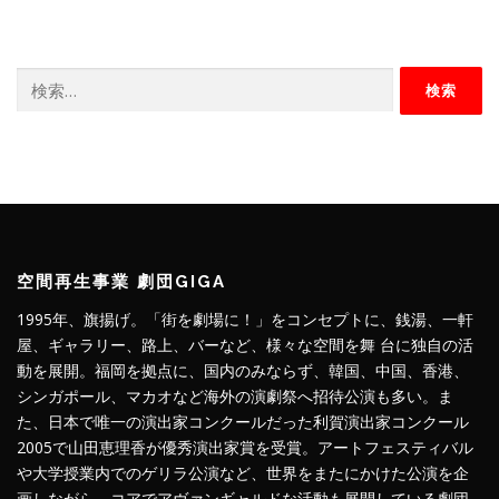
検
索:
空間再生事業 劇団GIGA
1995年、旗揚げ。「街を劇場に！」をコンセプトに、銭湯、一軒
屋、ギャラリー、路上、バーなど、様々な空間を舞 台に独自の活
動を展開。福岡を拠点に、国内のみならず、韓国、中国、香港、
シンガポール、マカオなど海外の演劇祭へ招待公演も多い。ま
た、日本で唯一の演出家コンクールだった利賀演出家コンクール
2005で山田恵理香が優秀演出家賞を受賞。アートフェスティバル
や大学授業内でのゲリラ公演など、世界をまたにかけた公演を企
画しながら、コアでアヴァンギャルドな活動も展開している劇団