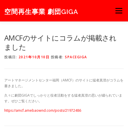
コ
ン
空間再生事業 劇団GIGA
メニュー
テ
ン
ツ
へ
NEWS
NEXT
STAGE
PROJECT
ABOUT
AMCFのサイトにコラムが掲載され
ス
キ
ました
ッ
プ
MEMBER
BLOG
CONTACT
投稿日:
2021年10月10日
投稿者:
SPACEGIGA
アートマネージメントセンター福岡（AMCF）のサイトに猛者真澄がコラムを
書きました。
久々に劇団GIGAでしっかりと役者活動をする猛者真澄の思いが綴られていま
す。ぜひご覧ください。
https://amcf.amebaownd.com/posts/21972486