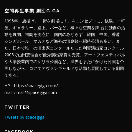
空間再生事業 劇団GIGA
1995年、旗揚げ。「街を劇場に！」をコンセプトに、銭湯、一軒
屋、ギャラリー、路上、バーなど、様々な空間を舞 台に独自の活
動を展開。福岡を拠点に、国内のみならず、韓国、中国、香港、
シンガポール、マカオなど海外の演劇祭へ招待公演も多い。ま
た、日本で唯一の演出家コンクールだった利賀演出家コンクール
2005で山田恵理香が優秀演出家賞を受賞。アートフェスティバル
や大学授業内でのゲリラ公演など、世界をまたにかけた公演を企
画しながら、コアでアヴァンギャルドな活動も展開している劇団
である。
HP：https://spacegiga.com/
mail：mail@spacegiga.com
TWITTER
Tweets by spacegiga
FACEBOOK