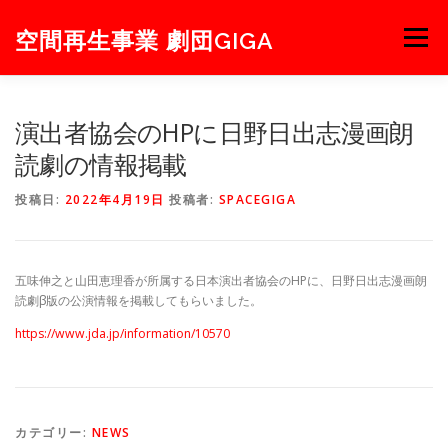
コ
ン
空間再生事業 劇団GIGA
メニュー
テ
ン
ツ
へ
NEWS
NEXT
STAGE
PROJECT
ABOUT
演出者協会のHPに日野日出志漫画朗
ス
キ
読劇の情報掲載
ッ
プ
MEMBER
BLOG
CONTACT
投稿日:
2022年4月19日
投稿者:
SPACEGIGA
五味伸之と山田恵理香が所属する日本演出者協会のHPに、日野日出志漫画朗
読劇β版の公演情報を掲載してもらいました。
https://www.jda.jp/information/10570
カテゴリー:
NEWS