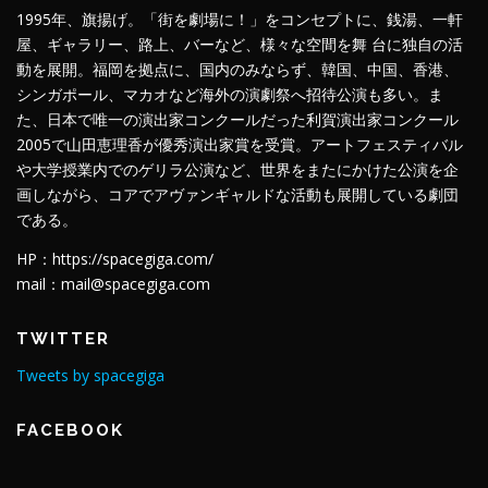
1995年、旗揚げ。「街を劇場に！」をコンセプトに、銭湯、一軒
屋、ギャラリー、路上、バーなど、様々な空間を舞 台に独自の活
動を展開。福岡を拠点に、国内のみならず、韓国、中国、香港、
シンガポール、マカオなど海外の演劇祭へ招待公演も多い。ま
た、日本で唯一の演出家コンクールだった利賀演出家コンクール
2005で山田恵理香が優秀演出家賞を受賞。アートフェスティバル
や大学授業内でのゲリラ公演など、世界をまたにかけた公演を企
画しながら、コアでアヴァンギャルドな活動も展開している劇団
である。
HP：https://spacegiga.com/
mail：mail@spacegiga.com
TWITTER
Tweets by spacegiga
FACEBOOK