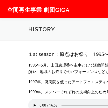
コ
ン
空間再生事業 劇団GIGA
テ
ン
ツ
HISTORY
へ
ス
キ
ッ
プ
１st season：原点はお祭り｜1995〜
1995年5月、山田恵理香を主宰として活動
演や、地域のお祭りでのパフォーマンスなど
1997年、廃病院を使ったアートフェエスティバル
1999年、メンバーそれぞれの技術向上のため