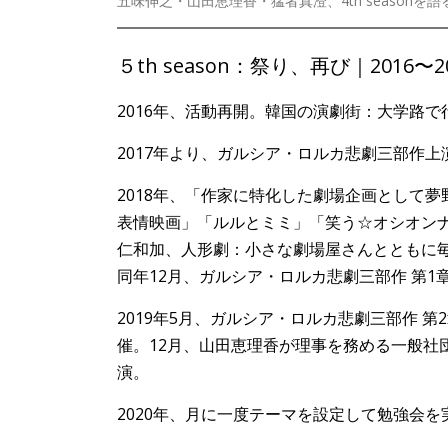
五味伸之・山田恵理香・猛者真澄、4th seasonを語
５th season：祭り、再び｜2016〜2
2016年、活動再開。韓国の演劇街：大学路
2017年より、ガルシア・ロルカ悲劇三部作
2018年、「作家に特化した劇場企画として
表情映画」「ルルとミミ」「笑う☆オシオンナ」
仁和加、人形劇：小さな劇場屋さんとともに
同年12月、ガルシア・ロルカ悲劇三部作 第
2019年5月、ガルシア・ロルカ悲劇三部作 
催。12月、山田恵理香が理事を務める一般社団
演。
2020年、月に一度テーマを設定して勉強会