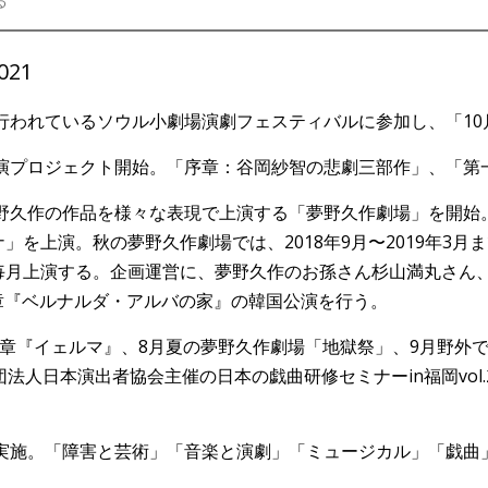
る
021
で行われているソウル小劇場演劇フェスティバルに参加し、「1
上演プロジェクト開始。「序章：谷岡紗智の悲劇三部作」、「
夢野久作の作品を様々な表現で上演する「夢野久作劇場」を開始
を上演。秋の夢野久作劇場では、2018年9月〜2019年3
毎月上演する。企画運営に、夢野久作のお孫さん杉山満丸さん
1章『ベルナルダ・アルバの家』の韓国公演を行う。
第2章『イェルマ』、8月夏の夢野久作劇場「地獄祭」、9月野
法人日本演出者協会主催の日本の戯曲研修セミナーin福岡vol
を実施。「障害と芸術」「音楽と演劇」「ミュージカル」「戯曲」