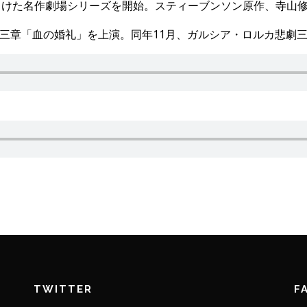
に向けた名作劇場シリーズを開始。スティーブンソン原作、寺山
 第三章「血の婚礼」を上演。同年11月、ガルシア・ロルカ悲
TWITTER
F