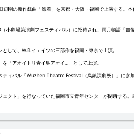
家：田辺剛の新作戯曲「漂着」を京都・大阪・福岡で上演する。
TBD（小劇場第演劇フェスティバル）に招待され、雨月物語「
ンとして、W.B.イェイツの三部作を福岡・東京で上演。
鳥」を「アオイトリ青イ鳥アオイ…」として上演。
ル「Wuzhen Theatre Festival（烏鎮演劇祭）」に参
ロジェクト」を行なっていた福岡市立青年センターが閉所する