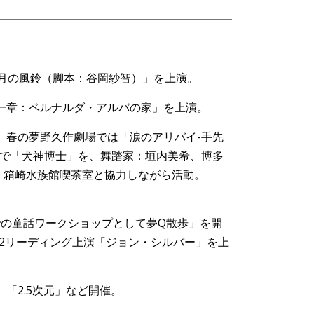
0月の風鈴（脚本：谷岡紗智）」を上演。
第一章：ベルナルダ・アルバの家」を上演。
。春の夢野久作劇場では「涙のアリバイ-手先
月まで「犬神博士」を、舞踏家：垣内美希、博多
、箱崎水族館喫茶室と協力しながら活動。
外での童話ワークショップとして夢Q散歩」を開
.2リーディング上演「ジョン・シルバー」を上
「2.5次元」など開催。